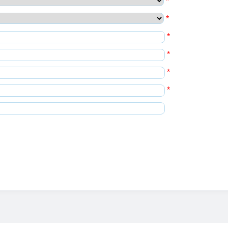
*
*
*
*
*
*