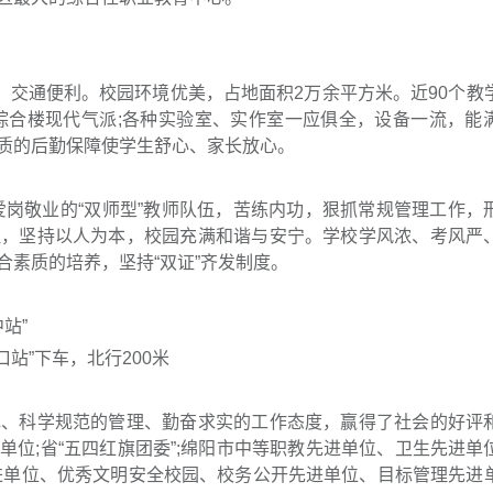
，交通便利。校园环境优美，占地面积2万余平方米。近90个教
学综合楼现代气派;各种实验室、实作室一应俱全，设备一流，能
质的后勤保障使学生舒心、家长放心。
爱岗敬业的“双师型”教师队伍，苦练内功，狠抓常规管理工作，
理，坚持以人为本，校园充满和谐与安宁。学校学风浓、考风严
素质的培养，坚持“双证”齐发制度。
站”
场口站”下车，北行200米
色、科学规范的管理、勤奋求实的工作态度，赢得了社会的好评
位;省“五四红旗团委”;绵阳市中等职教先进单位、卫生先进单
进单位、优秀文明安全校园、校务公开先进单位、目标管理先进