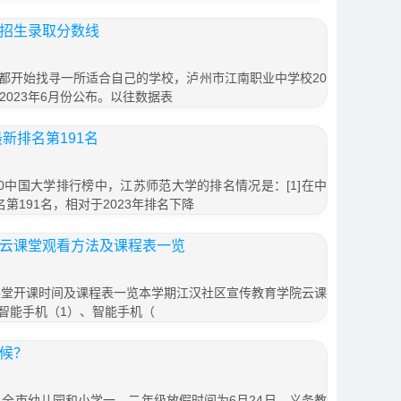
年招生录取分数线
都开始找寻一所适合自己的学校，泸州市江南职业中学校20
2023年6月份公布。以往数据表
最新排名第191名
0中国大学排行榜中，江苏师范大学的排名情况是：[1]在中
第191名，相对于2023年排名下降
院云课堂观看方法及课程表一览
云课堂开课时间及课程表一览本学期江汉社区宣传教育学院云课
智能手机（1）、智能手机（
时候？
？全市幼儿园和小学一、二年级放假时间为6月24日，义务教