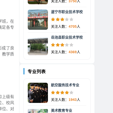
关注人数：
3750
人
遂宁市职业技术学校
学班，在
关注人数：
4705
人
满足各专
岳池县职业技术学校
形成了良
关注人数：
4369
人
、教学质
专业列表
航空服务技术专业
和上级有
关注人数：
1943
人
位、校风
单位、对
美术教育专业