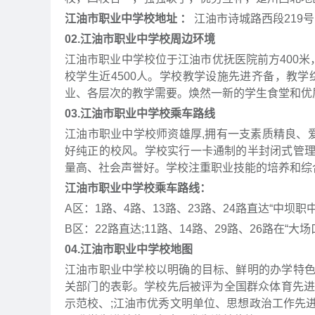
江油市职业中学校地址 ：
江油市诗城路西段219号
02.江油市职业中学校周边环境
江油市职业中学校位于江油市优抚医院前方400米
校学生近4500人。学校教学设施先进齐备，教
业、各层次的教学需要。焕然一新的学生食堂和优
03.江油市职业中学校乘车路线
江油市职业中学校师资雄厚,拥有一支素质精良、
好纯正的校风。学校实行一卡通制的半封闭式管
量高、社会声誉好。学校注重职业技能的培养和综合
江油市职业中学校乘车路线：
A区：1路、4路、13路、23路、24路直达“中坝职中
B区：22路直达;11路、14路、29路、26路在“大
04.江油市职业中学校地图
江油市职业中学校以明确的目标、鲜明的办学特
关部门的表彰。学校先后被评为全国群众体育先进单
示范校、;江油市优秀文明单位、思想政治工作先