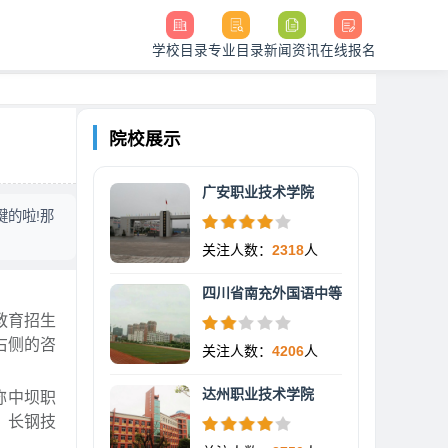
学校目录
专业目录
新闻资讯
在线报名
院校展示
广安职业技术学院
键的啦!那
关注人数：
2318
人
四川省南充外国语中等
教育招生
右侧的咨
关注人数：
4206
人
达州职业技术学院
称中坝职
、长钢技