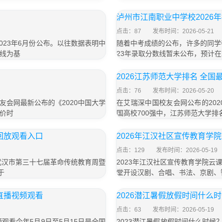
泸州市江南职业中学校2026
点击：87
发布时间：2026-05-21
023年6月份公布。以往数据表明中
随着中考成绩的公布，许多的同学
线为基
23年录取分数线暂未公布，预计在
2026江苏师范大学排名 全国
点击：76
发布时间：2026-05-20
会网最新公布的《2020中国大学
在艾瑞深中国校友会网公布的202
价时
国高校700强中，江苏师范大学排名
回放观看入口
2026年江汉社区宣传教育学
点击：129
发布时间：2026-05-19
武汉市第三十七届革命传统教育周暨
2023年江汉社区宣传教育学院
于
堂开设汉剧、合唱、书法、京剧、
直播视频观看
2026潜江暑假放假时间什么
点击：63
发布时间：2026-05-19
观看今年5月9日至5月15日是全国
2023潜江暑假放假时间什么时候