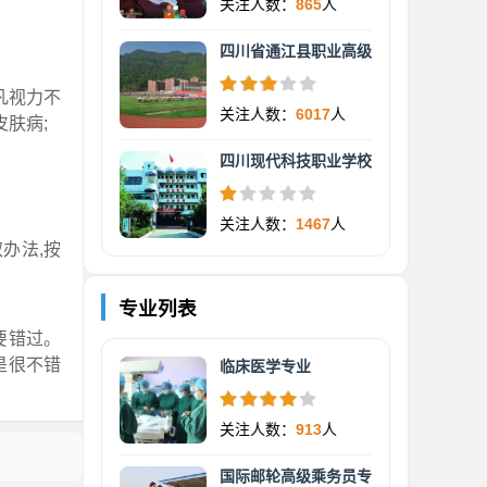
关注人数：
865
人
四川省通江县职业高级
凡视力不
关注人数：
6017
人
肤病;
四川现代科技职业学校
关注人数：
1467
人
办法,按
专业列表
要错过。
是很不错
临床医学专业
关注人数：
913
人
国际邮轮高级乘务员专