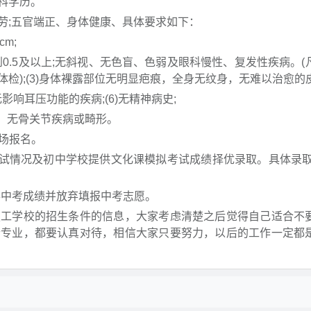
科学历。
劳;五官端正、身体健康、具体要求如下：
cm;
达到0.5及以上;无斜视、无色盲、色弱及眼科慢性、复发性疾病。(
检);(3)身体裸露部位无明显疤痕，全身无纹身，无难以治愈的皮
无影响耳压功能的疾病;(6)无精神病史;
型腿，无骨关节疾病或畸形。
现场报名。
面试情况及初中学校提供文化课模拟考试成绩择优录取。具体录取
取得中考成绩并放弃填报中考志愿。
技工学校的招生条件的信息，大家考虑清楚之后觉得自己适合不
个专业，都要认真对待，相信大家只要努力，以后的工作一定都