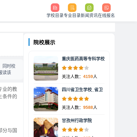
学校目录
专业目录
新闻资讯
在线报名
院校展示
重庆医药高等专科学校
，同时校
报读该
关注人数：
4159
人
专业的教
四川省卫生学校_省卫
生条件的
关注人数：
9588
人
甘孜州行政学院
部分与国