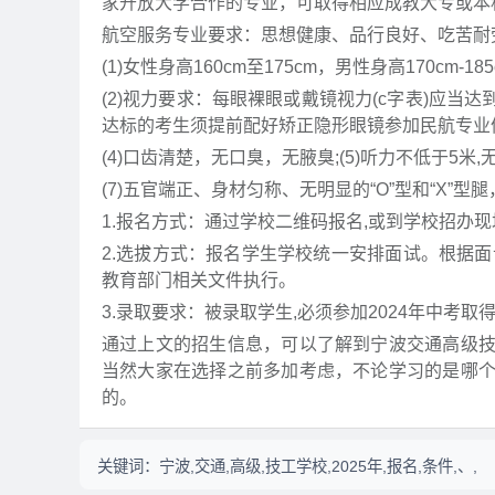
家开放大学合作的专业，可取得相应成教大专或本
航空服务专业要求：思想健康、品行良好、吃苦耐
(1)女性身高160cm至175cm，男性身高170cm-185
(2)视力要求：每眼裸眼或戴镜视力(c字表)应当
达标的考生须提前配好矫正隐形眼镜参加民航专业体
(4)口齿清楚，无口臭，无腋臭;(5)听力不低于5米,
(7)五官端正、身材匀称、无明显的“O”型和“X”
1.报名方式：通过学校二维码报名,或到学校招办
2.选拔方式：报名学生学校统一安排面试。根据
教育部门相关文件执行。
3.录取要求：被录取学生,必须参加2024年中考
通过上文的招生信息，可以了解到宁波交通高级
当然大家在选择之前多加考虑，不论学习的是哪
的。
关键词：
宁波,交通,高级,技工学校,2025年,报名,条件,、,