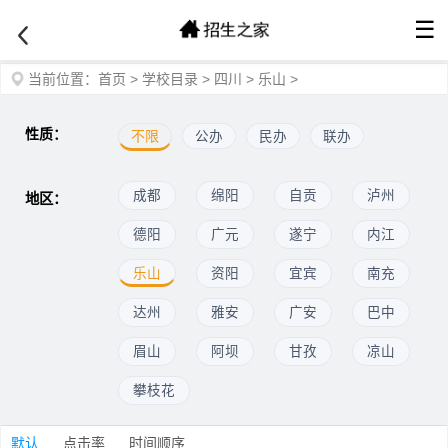
☰
当前位置：
首页
>
学校目录
>
四川
>
乐山
>
性质：
不限
公办
民办
联办
成都
绵阳
自贡
泸州
地区：
德阳
广元
遂宁
内江
乐山
资阳
宜宾
南充
达州
雅安
广安
巴中
眉山
阿坝
甘孜
凉山
攀枝花
默认
点击率
时间顺序