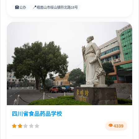
🏫
📍
公办
峨眉山市绥山镇符北路18号
四川省食品药品学校
4339