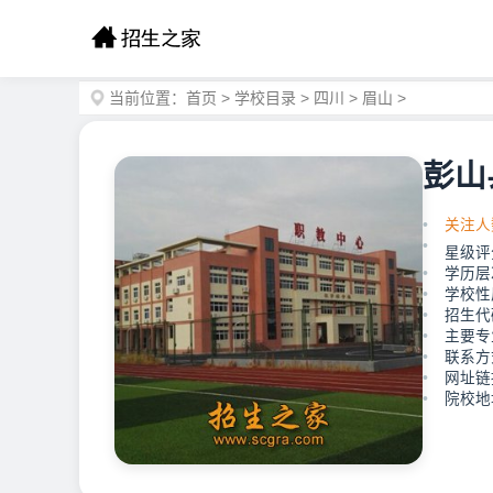
当前位置：
首页
>
学校目录
>
四川
>
眉山
>
彭山
关注人
星级评
学历层
学校性
招生代码
主要专
联系方式
网址链接：
院校地