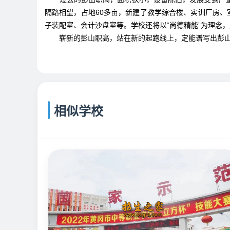
隔路相望，占地60多亩，新建了教学综合楼、实训厂房、
子装配室、会计沙盘室等。学校还将以“尚德精能”为理念
崭新的彭山职高，站在新的起跑线上，定能谱写出彭山
相似学校