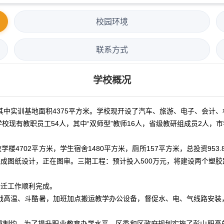
校园环境
联系方式
学校概况
米，其中实训基地面积4375平方米。学校现开设了汽车、旅游、电子、会
学校现有教职员工54人，其中“双师型”教师16人，省级教研组成员2人，
楼4702平方米，学生宿舍1480平方米，厕所157平方米，总投资953
已完成图纸设计，正在图审。三期工程：预计投入500万元，将建设两个塑
体搬迁工作顺利完成。
工战高温、斗酷暑，加班加点搬运教学办公设备，督促水、电、气线路安装
制约。为了提升职业教育办学水平，区委和区政府规划实施了彭山职高的