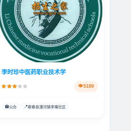
李时珍中医药职业技术学
5189
🏫
📍
公办
蕲春县漕河镇李嘴社区