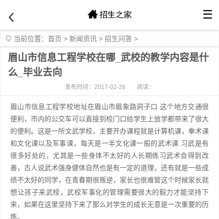
☰
当前位置：
首页
>
新闻资讯
>
招生问答
>
眉山市信息工程学校在哪_武校的教学内容是什
么_毕业去向
发布时间：2017-02-26
阅读：
眉山市信息工程学校地址在眉山市眉象路洞子口 这个地方交通很
便利，市内的公交车可以直接到校门口给学生上放学都带来了很大
的便利。这是一所文武学校，主要开办课程就是计算机课，拳术课
和文化课以及军事课，每天是一半文化课一般的武术课.习武是有
很多好处的，尤其是一些身体不太好的人长期练习武术会得到改
善，古人说武术强身健体自然也是有一定的道理，还有就是一些成
绩不太好的同学，在青春期很叛逆，家长也很难管这个时候家长就
想让孩子来武校，武校军事化的管理需要很大的毅力才能坚持下
来，如果在这里坚持下来了那么对学生的成长无意是一次重要的历
练。