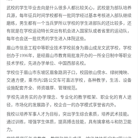
武校的学生毕业去向是什么很多人都比较关心，武校是为部队培养
兵源，每年征兵时间学校都有一批同学经过基本考核进入部队继续
磨练，男生都有一个当兵梦所以学校的学生进部队的还比较多，还
有就是在学校运动特长突出有机会进入国家队或者省里的运动队，
每年也会送一批优秀的学生进入体院这些。
眉山市信息工程中等职业技术学校前身为眉山成龙文武学校，学校
创办于1996年，是经眉山市教育局批准开办的一所全日制中等职业
技术学校，先进办学单位、中国西部名校。
学校位于眉山市东坡区眉象路洞子口，校园依山傍水、绿树掩映、
交通方便，乘市内2路公交车可直达学校，各种教学，生活、设备
设施配套齐全、师资雄厚、管理规范。
学校先进务实的办学理念、专业化的教学框架、职业化的育人途
径，市场化的发展路子，校企合一的办学模式享誉省内外。
我校以培养军事人才为目标，突出学生综合素质，培养武术技能。
通过训练，增强学生体质，提高搏击技能，具有擒拿格斗和防卫能
力。