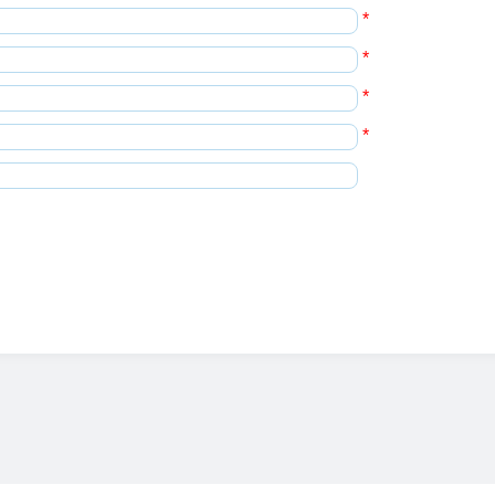
*
*
*
*