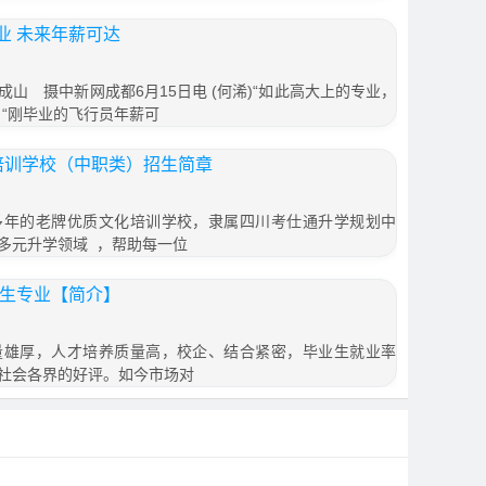
业 未来年薪可达
山 摄中新网成都6月15日电 (何浠)“如此高大上的专业，
、“刚毕业的飞行员年薪可
育培训学校（中职类）招生简章
多年的老牌优质文化培训学校，隶属四川考仕通升学规划中
多元升学领域 ，帮助每一位
招生专业【简介】
厚，人才培养质量高，校企、结合紧密，毕业生就业率
社会各界的好评。如今市场对