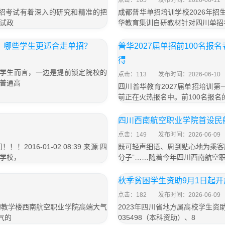
点击：105
发布时间：2026-06-11
招考试有着深入的研究和精准的把
成都普华单招培训学校2026年招生
试政
华教育集训自研教材针对四川单招
择？哪些学生更适合走单招？
普华2027届单招前100名
得
高三学生而言，一边是提前锁定院校的
点击：113
发布时间：2026-06-10
普通高
四川普华教育2027届单招培训第
前正在火热报名中。前100名报
四川西南航空职业学院首设民
点击：149
发布时间：2026-06-09
16-01-02 08:39 来源:四
既可轻声细语、周到贴心地为乘客
学校，
分子”……随着今年四川西南航空职
秋季贫困学生资助9月1日起开
点击：182
发布时间：2026-06-09
的教学楼西南航空职业学院高端大气
2023年四川省地方属高校学生资助热
气的
035498（本科资助）、8