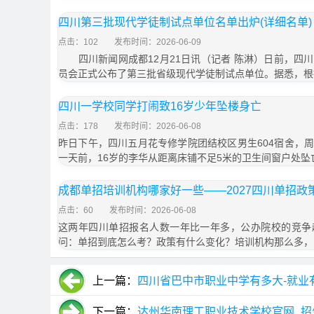
四川第三批现代学徒制试点单位名单出炉(详细名单)
点击：102
发布时间：2026-06-09
四川新闻网成都12月21日讯（记者 陈淋）日前，四
员会正式公布了第三批省级现代学徒制试点单位。据悉，根
四川一学校同学打闹致16岁少年坠楼身亡
点击：178
发布时间：2026-06-08
昨日下午，四川五月花专修学院团结校区男生604宿舍，
一天前，16岁的李华从距离床铺不足5米的卫生间窗户处坠
成都单招培训机构哪家好一些——2027四川单招政
点击：60
发布时间：2026-06-08
这两年四川单招报名人数一年比一年多，公办院校的竞争
问：单招到底怎么考？政策有什么变化？培训机构那么多，
上一篇：
四川省巴中市职业中学有多大-就业
下一篇：
达州华南理工职业技术学校官网_招