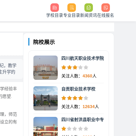
学校目录
专业目录
新闻资讯
在线报名
院校展示
四川航天职业技术学院
纪，教学
生升学的
关注人数：
4360
人
教学经验丰
自贡职业技术学校
愿望.
关注人数：
12634
人
理，师范
四川省射洪县职业中专
还设立的有