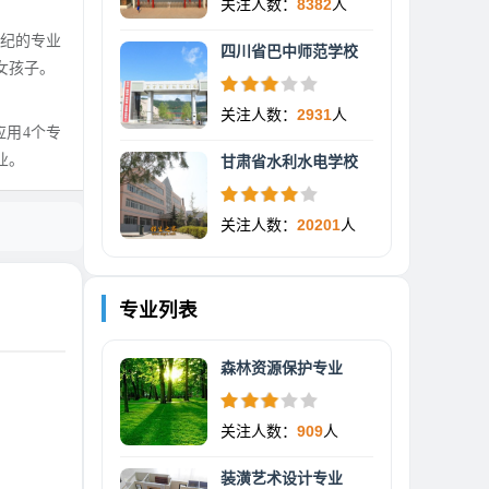
关注人数：
8382
人
世纪的专业
四川省巴中师范学校
女孩子。
关注人数：
2931
人
用4个专
业。
甘肃省水利水电学校
关注人数：
20201
人
专业列表
森林资源保护专业
关注人数：
909
人
装潢艺术设计专业