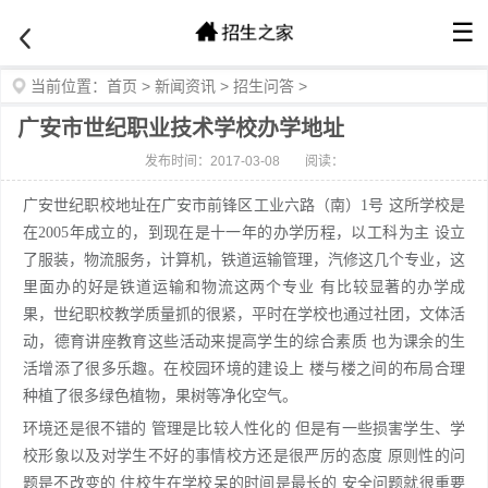
☰
当前位置：
首页
>
新闻资讯
>
招生问答
>
广安市世纪职业技术学校办学地址
发布时间：2017-03-08
阅读：
广安世纪职校地址在广安市前锋区工业六路（南）1号 这所学校是
在2005年成立的，到现在是十一年的办学历程，以工科为主 设立
了服装，物流服务，计算机，铁道运输管理，汽修这几个专业，这
里面办的好是铁道运输和物流这两个专业 有比较显著的办学成
果，世纪职校教学质量抓的很紧，平时在学校也通过社团，文体活
动，德育讲座教育这些活动来提高学生的综合素质 也为课余的生
活增添了很多乐趣。在校园环境的建设上 楼与楼之间的布局合理
种植了很多绿色植物，果树等净化空气。
环境还是很不错的 管理是比较人性化的 但是有一些损害学生、学
校形象以及对学生不好的事情校方还是很严厉的态度 原则性的问
题是不改变的 住校生在学校呆的时间是最长的 安全问题就很重要