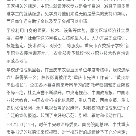
国家相关的规定，中职生就读涉农专业是免学费的，减轻了很多困
难学生的就读隐患，免学费对他们来说无疑是最高的支持和帮助，
而且每年还有助学金以及奖学金都可以申请、
学校利用自身的师资、技术、设备等优势，服务区域经济社会发
展，每年向社会输送3500名左右技能型人才。大力开展职业培训、
技能鉴定、技术咨询、对外加工等服务。重庆市农委授予学校“新
型职业农民培训基地”， 农业部授予我校“农业职业技术教育培训
示范基地”。
学校建设成果显著，在重庆市农委直属单位年度考核中，我校连续
六年获得第一名；校长彭勇被评为“重庆市先进工作者”、“黄炎培
杰出校长”。全国各地慕名前来考察学习的职教考察团和职业院校
络绎不绝，社会声誉不断攀升。中央电视台、中国教育报、中国职
业技术教育、中国农业机械化信息网、重庆日报、西南商报、重庆
农机化信息网、永川电视台等多家媒体，对我校的建设成果进行了
广泛的宣传报道。起到了良好的示范、引领、辐射和带动作用。
2012年7月11日，时任中央政治局委员、国务院副总理、中共重庆
市委书记的张德江来校视察，对学校取得的成绩给予了充分肯定；