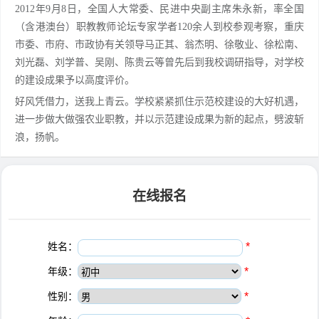
2012年9月8日，全国人大常委、民进中央副主席朱永新，率全国
（含港澳台）职教教师论坛专家学者120余人到校参观考察，重庆
市委、市府、市政协有关领导马正其、翁杰明、徐敬业、徐松南、
刘光磊、刘学普、吴刚、陈贵云等曾先后到我校调研指导，对学校
的建设成果予以高度评价。
好风凭借力，送我上青云。学校紧紧抓住示范校建设的大好机遇，
进一步做大做强农业职教，并以示范建设成果为新的起点，劈波斩
浪，扬帆。
在线报名
姓名：
*
年级：
*
性别：
*