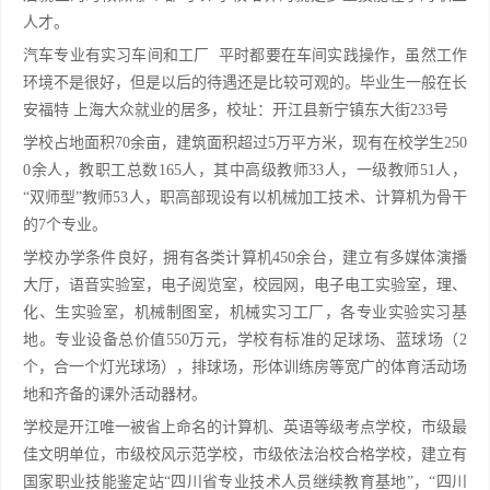
人才。
汽车专业有实习车间和工厂 平时都要在车间实践操作，虽然工作
环境不是很好，但是以后的待遇还是比较可观的。毕业生一般在长
安福特 上海大众就业的居多，校址：开江县新宁镇东大街233号
学校占地面积70余亩，建筑面积超过5万平方米，现有在校学生250
0余人，教职工总数165人，其中高级教师33人，一级教师51人，
“双师型”教师53人，职高部现设有以机械加工技术、计算机为骨干
的7个专业。
学校办学条件良好，拥有各类计算机450余台，建立有多媒体演播
大厅，语音实验室，电子阅览室，校园网，电子电工实验室，理、
化、生实验室，机械制图室，机械实习工厂，各专业实验实习基
地。专业设备总价值550万元，学校有标准的足球场、蓝球场（2
个，合一个灯光球场），排球场，形体训练房等宽广的体育活动场
地和齐备的课外活动器材。
学校是开江唯一被省上命名的计算机、英语等级考点学校，市级最
佳文明单位，市级校风示范学校，市级依法治校合格学校，建立有
国家职业技能鉴定站“四川省专业技术人员继续教育基地”，“四川