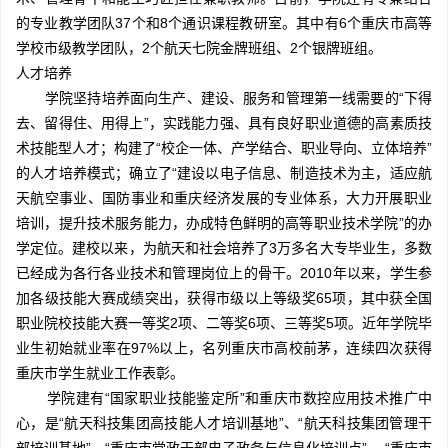
的专业教学团队37个和8个通识课程教研室。其中有6个重庆市高等
学校市级教学团队，2个航天七院金牌班组、2个银牌班组。
人才培养
学院坚持培养面向生产、建设、服务和管理第一线需要的“下得
去、留得住、用得上”，实践能力强、具有良好职业道德的高素质技
术技能型人才；构建了“校企一体、产学结合、职业导向、立体培养”
的人才培养模式；确立了“建设以电子信息、制造技术为主，适应航
天航空事业、国防事业和重庆经济发展的专业体系，大力开展职业
培训，提升技术服务能力，办成特色鲜明的高等职业技术学院”的办
学定位。建校以来，为航天和社会培养了3万多名大专毕业生，多数
已经成为各行各业技术和管理岗位上的骨干。2010年以来，学生参
加各级技能大赛成绩突出，获得市级以上等级奖65项，其中获全国
职业院校技能大赛一等奖2项、二等奖6项、三等奖5项。近年学院毕
业生初始就业率在97%以上，名列重庆市高校前茅，连续四次获得
重庆市学生就业工作表彰。
学院建有“国家职业技能鉴定所”和重庆市数控应用技术推广中
心，是“航天科技集团高技能人才培训基地”、“航天科技集团管理干