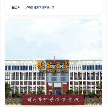
🏫
📍
公办
蕲春县漕河镇李嘴社区