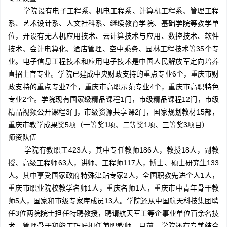
学院设有电子工程系、机电工程系、计算机工程系、管理工程
系、艺术设计系、人文社科系、继续教育学院、基础学院等教学单
位，开设有无人机应用技术、云计算技术与应用、数控技术、软件
技术、会计电算化、酒店管理、空中乘务、园林工程技术等35个专
业。电子信息工程技术和应用电子技术是中国人民解放军定向培养
直招士官专业。学院已建成中央财政支持的重点专业6个，重庆市财
政支持的重点专业7个，重庆市高职示范专业4个，重庆市高职特色
专业2个。学院现有国家级精品课程1门，市级精品课程12门，市级
精品视频公开课程3门，市级资源共享课2门，国家规划教材15部，
重庆市教学成果奖5项（一等奖1项、二等奖1项、三等奖3项目）
师资队伍
学院有教职工423人，其中专任教师186人，教授18人，副教
授、高级工程师63人，讲师、工程师117人，博士、硕士研究生133
人。其中享受国家政府特殊津贴专家2人，全国职教先进个人1人，
重庆市职业院校教学名师1人，重庆名师1人，重庆市中青年骨干教
师5人，国家和市级专家库成员13人。学院还从中国航天科技集团聘
任3位两院院士担任特聘教授，聘请航天军工等企事业单位百余名技
术、管理骨干和能工巧匠担任兼职教师。目前，学院还有专兼结合